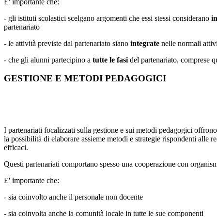
E' importante che:
- gli istituti scolastici scelgano argomenti che essi stessi considerano
i
partenariato
- le attività previste dal partenariato siano
integrate
nelle normali attivi
- che gli alunni partecipino a
tutte le fasi
del partenariato, comprese que
GESTIONE E METODI PEDAGOGICI
I partenariati focalizzati sulla gestione e sui metodi pedagogici offron
la possibilità di elaborare assieme metodi e strategie rispondenti alle r
efficaci.
Questi partenariati comportano spesso una cooperazione con organismi de
E' importante che:
- sia coinvolto anche il personale non docente
- sia coinvolta anche la comunità locale in tutte le sue componenti