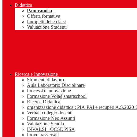
Didattica
Panoramica
Offerta formativa
I progetti delle classi
Valutazione Studenti
Ricerca e Innovazione
Strumenti di lavoro
Aula Laboratorio Disciplinare
Processi d'innovazione
Formazione Volt@smartschool
Ricerca Didattica
organizzazione didattica : PIA-PAI e recuperi A.S.2020
Verbali collegio docenti
Formazione Neo Assunti
Valutazione Scuola
INVALSI - OCSE PISA
Prove trasversali