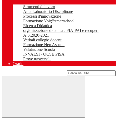
Strumenti di lavoro
Aula Laboratorio Disciplinare
Processi d'innovazione
Formazione Volt@smartschool
Ricerca Didattica
organizzazione didattica : PIA-PAI e recuperi
A.S.2020-2021
Verbali collegio docenti
Formazione Neo Assunti
Valutazione Scuola
INVALSI - OCSE PISA
Prove trasversali
Orario
Campo di ricerca per le pagine del sito