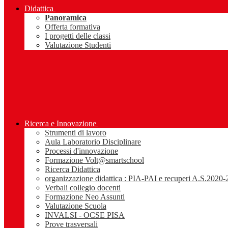
Didattica
Panoramica
Offerta formativa
I progetti delle classi
Valutazione Studenti
Ricerca e Innovazione
Strumenti di lavoro
Aula Laboratorio Disciplinare
Processi d'innovazione
Formazione Volt@smartschool
Ricerca Didattica
organizzazione didattica : PIA-PAI e recuperi A.S.2020
Verbali collegio docenti
Formazione Neo Assunti
Valutazione Scuola
INVALSI - OCSE PISA
Prove trasversali