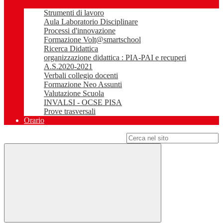
Strumenti di lavoro
Aula Laboratorio Disciplinare
Processi d'innovazione
Formazione Volt@smartschool
Ricerca Didattica
organizzazione didattica : PIA-PAI e recuperi
A.S.2020-2021
Verbali collegio docenti
Formazione Neo Assunti
Valutazione Scuola
INVALSI - OCSE PISA
Prove trasversali
Orario
Campo di ricerca per le pagine del sito