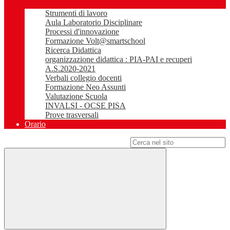
Strumenti di lavoro
Aula Laboratorio Disciplinare
Processi d'innovazione
Formazione Volt@smartschool
Ricerca Didattica
organizzazione didattica : PIA-PAI e recuperi
A.S.2020-2021
Verbali collegio docenti
Formazione Neo Assunti
Valutazione Scuola
INVALSI - OCSE PISA
Prove trasversali
Orario
Campo di ricerca per le pagine del sito