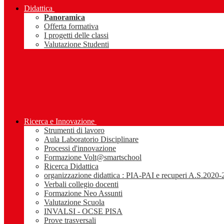
Didattica
Panoramica
Offerta formativa
I progetti delle classi
Valutazione Studenti
Ricerca e Innovazione
Strumenti di lavoro
Aula Laboratorio Disciplinare
Processi d'innovazione
Formazione Volt@smartschool
Ricerca Didattica
organizzazione didattica : PIA-PAI e recuperi A.S.2020
Verbali collegio docenti
Formazione Neo Assunti
Valutazione Scuola
INVALSI - OCSE PISA
Prove trasversali