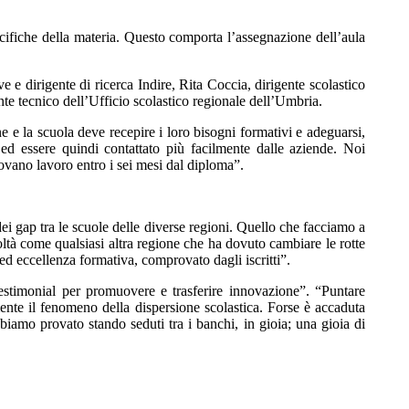
ecifiche della materia. Questo comporta l’assegnazione dell’aula
e e dirigente di ricerca Indire, Rita Coccia, dirigente scolastico
nte tecnico dell’Ufficio scolastico regionale dell’Umbria.
e la scuola deve recepire i loro bisogni formativi e adeguarsi,
ed essere quindi contattato più facilmente dalle aziende. Noi
rovano lavoro entro i sei mesi dal diploma”.
ei gap tra le scuole delle diverse regioni. Quello che facciamo a
oltà come qualsiasi altra regione che ha dovuto cambiare le rotte
ed eccellenza formativa, comprovato dagli iscritti”.
stimonial per promuovere e trasferire innovazione”. “Puntare
ente il fenomeno della dispersione scolastica. Forse è accaduta
bbiamo provato stando seduti tra i banchi, in gioia; una gioia di