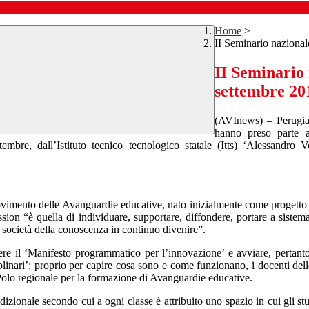
Home
>
II Seminario naziona
II Seminario
settembre 20
(AVInews) – Perugia,
hanno preso parte a
mbre, dall’Istituto tecnico tecnologico statale (Itts) ‘Alessandro V
l Movimento delle Avanguardie educative, nato inizialmente come proget
sion “è quella di individuare, supportare, diffondere, portare a sistema
na società della conoscenza in continuo divenire”.
ere il ‘Manifesto programmatico per l’innovazione’ e avviare, pertanto
isciplinari’: proprio per capire cosa sono e come funzionano, i docenti d
e Polo regionale per la formazione di Avanguardie educative.
adizionale secondo cui a ogni classe è attribuito uno spazio in cui gli s