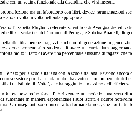
lestite con un setting funzionale alla disciplina che vi si insegna.
 propria lezione ma un laboratorio con libri, device, strumentazioni sp
postano di volta in volta nell’aula appropriata.
’erano Elisabetta Mughini, referente scientifico di Avanguardie educativ
 ed edilizia scolastica del Comune di Perugia, e Sabrina Boarelli, dirige
ella didattica perché i ragazzi cambiano di generazione in generazione 
novazione permette allo studente di avere un curriculum aggiornato 
onforta molto il fatto di avere una percentuale altissima di ragazzi che t
– è nato per la scuola italiana con la scuola italiana. Esistono ancora d
o non sussistere più. La scuola umbra ha avuto i suoi momenti di diffic
 di un istituto, il ‘Volta’, che ha raggiunto il massimo dell’efficienza 
un know how molto forte. Può diventare un modello, una sorta di te
di aumentare in maniera esponenziale i suoi iscritti e ridurre notevolm
ia. Gli insegnanti sono riusciti a trasformare la noia, che noi tutti a
ta”.