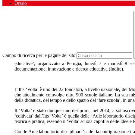
Orario
Campo di ricerca per le pagine del sito
educative’, organizzato a Perugia, lunedì 7 e martedì 8 sette
documentazione, innovazione e ricerca educativa (Indire).
L’Itts ‘Volta’ è uno dei 22 fondatori, a livello nazionale, de
che attualmente coinvolge oltre 900 scuole italiane. La sua mis
della didattica, del tempo e dello spazio del ‘fare scuola’, in u
Il ‘Volta’ è stato dunque uno dei primi, nel 2014, a sottoscriv
‘coltivata’ dall’Itts ‘Volta’ è quella delle ‘Aule laboratorio d
teorica e pratica, essendo il ‘Volta’ scuola capofila delle Idee 
Con le Aule laboratorio disciplinari ‘cade’ la configurazione tr