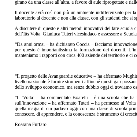
girano da una classe all’altra, a favore di aule riprogettate e rial
Il docente avrà così non più un ambiente indifferenziato per la
laboratorio al docente e non alla classe, con gli studenti che si s
A discutere di questo e altri metodi innovativi del fare scuola c
dell’Itts Volta, Gianluca Tuteri vicesindaco e assessore a Scuola
“Da anni ormai – ha dichiarato Coccia – facciamo innovazione n
per questo è importantissima la formazione dei docenti. L’in
manteniamo i rapporti con circa 400 aziende del territorio e ci c
“Il progetto delle Avanguardie educative – ha affermato Mughini 
livello nazionale è fornire strumenti affinché questi gap possan
dello sviluppo economico, ma senza dubbio oggi ci troviamo ospiti
“Il ‘Volta’ – ha commentato Boarelli – è una scuola che ha 
sull’innovazione – ha affermato Tuteri – ha permesso al Volta 
quella magia di cui parlavo oggi con una classe di scuola primar
conoscere, di apprendere, e la conoscenza è strumento di cresci
Rossana Furfaro