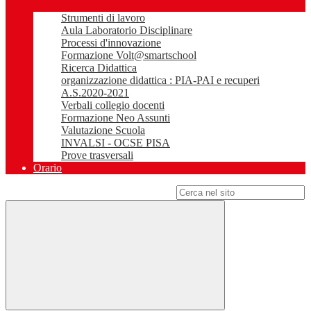
Strumenti di lavoro
Aula Laboratorio Disciplinare
Processi d'innovazione
Formazione Volt@smartschool
Ricerca Didattica
organizzazione didattica : PIA-PAI e recuperi
A.S.2020-2021
Verbali collegio docenti
Formazione Neo Assunti
Valutazione Scuola
INVALSI - OCSE PISA
Prove trasversali
Orario
Campo di ricerca per le pagine del sito