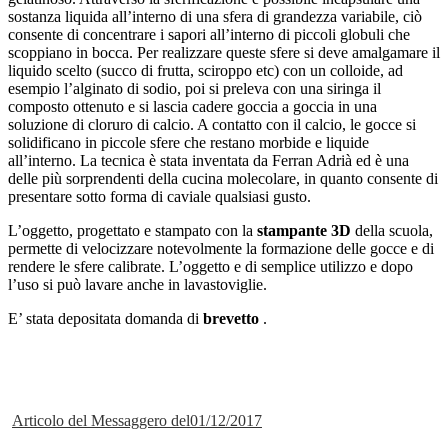
sostanza liquida all’interno di una sfera di grandezza variabile, ciò
consente di concentrare i sapori all’interno di piccoli globuli che
scoppiano in bocca. Per realizzare queste sfere si deve amalgamare il
liquido scelto (succo di frutta, sciroppo etc) con un colloide, ad
esempio l’alginato di sodio, poi si preleva con una siringa il
composto ottenuto e si lascia cadere goccia a goccia in una
soluzione di cloruro di calcio. A contatto con il calcio, le gocce si
solidificano in piccole sfere che restano morbide e liquide
all’interno. La tecnica è stata inventata da Ferran Adrià ed è una
delle più sorprendenti della cucina molecolare, in quanto consente di
presentare sotto forma di caviale qualsiasi gusto.
L’oggetto, progettato e stampato con la
stampante 3D
della scuola,
permette di velocizzare notevolmente la formazione delle gocce e di
rendere le sfere calibrate. L’oggetto e di semplice utilizzo e dopo
l’uso si può lavare anche in lavastoviglie.
E’ stata depositata domanda di
brevetto
.
Articolo del Messaggero del01/12/2017