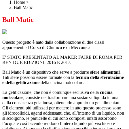
Home
>
Ball Matic
Ball Matic
Questo progetto è nato dalla collaborazione di due classi
appartenenti al Corso di Chimica e di Meccanica.
E' STATO PRESENTATO AL MAKER FAIRE DI ROMA PER
BEN DUE EDIZIONI: 2016 E 2017.
Ball Matic è un dispositivo che serve a produrre
sfere alimentari
.
Tali sfere possono essere formate con la
tecnica della sferulazione
e della gelificazione
della cucina molecolare.
La gelificazione, che non è comunque esclusiva della
cucina
molecolare
, consiste nel trasformare una sostanza liquida in una
dalla consistenza gelatinosa, ottenendo appunto un gel alimentare.
Gli elementi più utilizzati per mettere in atto questo processo sono
gli idrocolloidi, agenti addensanti che, all’interno di un liquido, non
si sciolgono, le particelle di cui sono composti infatti assorbono
l’acqua e così facendo rendono l’intero liquido più vischioso e
gelatinoso. Attraverso la sferificazione è possibile incapsulare una