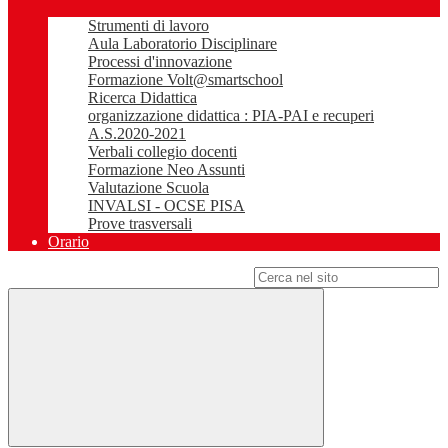
Strumenti di lavoro
Aula Laboratorio Disciplinare
Processi d'innovazione
Formazione Volt@smartschool
Ricerca Didattica
organizzazione didattica : PIA-PAI e recuperi
A.S.2020-2021
Verbali collegio docenti
Formazione Neo Assunti
Valutazione Scuola
INVALSI - OCSE PISA
Prove trasversali
Orario
Campo di ricerca per le pagine del sito