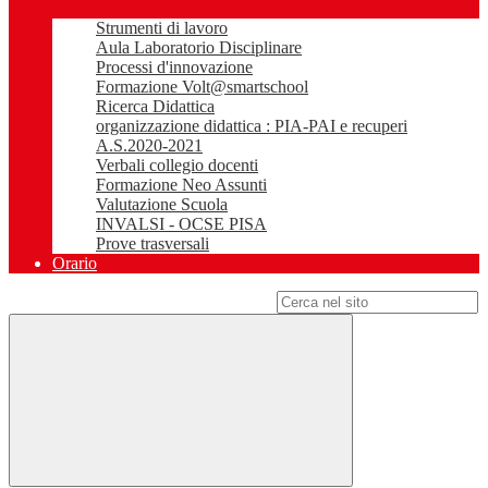
Strumenti di lavoro
Aula Laboratorio Disciplinare
Processi d'innovazione
Formazione Volt@smartschool
Ricerca Didattica
organizzazione didattica : PIA-PAI e recuperi
A.S.2020-2021
Verbali collegio docenti
Formazione Neo Assunti
Valutazione Scuola
INVALSI - OCSE PISA
Prove trasversali
Orario
Campo di ricerca per le pagine del sito