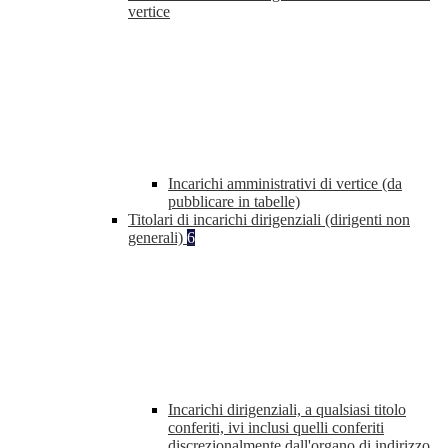
vertice
Incarichi amministrativi di vertice (da
pubblicare in tabelle)
Titolari di incarichi dirigenziali (dirigenti non
generali)
6
Incarichi dirigenziali, a qualsiasi titolo
conferiti, ivi inclusi quelli conferiti
discrezionalmente dall'organo di indirizzo