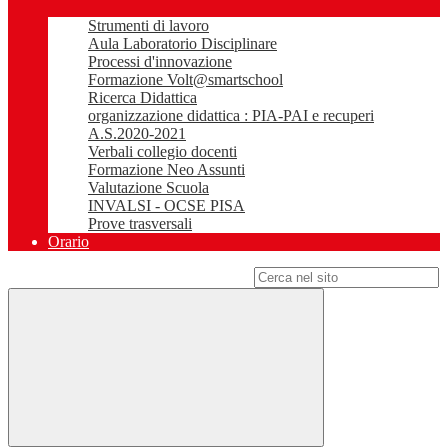
Strumenti di lavoro
Aula Laboratorio Disciplinare
Processi d'innovazione
Formazione Volt@smartschool
Ricerca Didattica
organizzazione didattica : PIA-PAI e recuperi
A.S.2020-2021
Verbali collegio docenti
Formazione Neo Assunti
Valutazione Scuola
INVALSI - OCSE PISA
Prove trasversali
Orario
Campo di ricerca per le pagine del sito