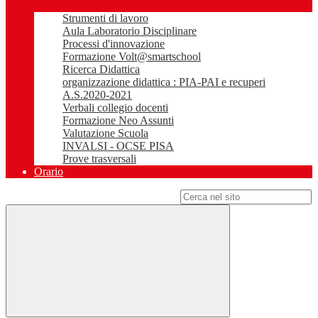
Strumenti di lavoro
Aula Laboratorio Disciplinare
Processi d'innovazione
Formazione Volt@smartschool
Ricerca Didattica
organizzazione didattica : PIA-PAI e recuperi
A.S.2020-2021
Verbali collegio docenti
Formazione Neo Assunti
Valutazione Scuola
INVALSI - OCSE PISA
Prove trasversali
Orario
Campo di ricerca per le pagine del sito