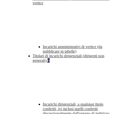
vertice
Incarichi amministrativi di vertice (da
pubblicare in tabelle)
Titolari di incarichi dirigenziali (dirigenti non
generali)
6
Incarichi dirigenziali, a qualsiasi titolo
conferiti, ivi inclusi quelli conferiti
discrezionalmente dall'organo di indirizzo