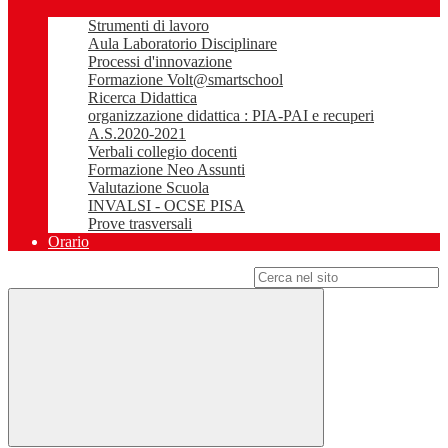
Strumenti di lavoro
Aula Laboratorio Disciplinare
Processi d'innovazione
Formazione Volt@smartschool
Ricerca Didattica
organizzazione didattica : PIA-PAI e recuperi
A.S.2020-2021
Verbali collegio docenti
Formazione Neo Assunti
Valutazione Scuola
INVALSI - OCSE PISA
Prove trasversali
Orario
Campo di ricerca per le pagine del sito