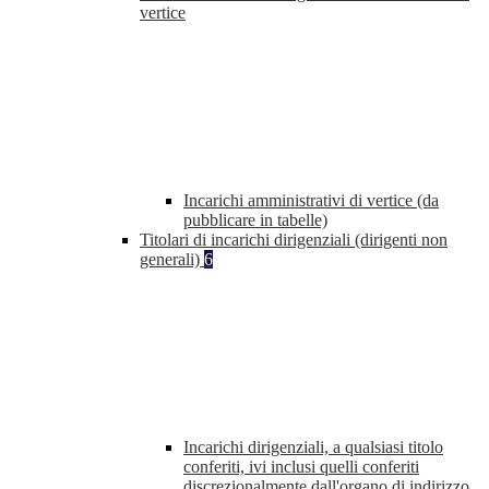
vertice
Incarichi amministrativi di vertice (da
pubblicare in tabelle)
Titolari di incarichi dirigenziali (dirigenti non
generali)
6
Incarichi dirigenziali, a qualsiasi titolo
conferiti, ivi inclusi quelli conferiti
discrezionalmente dall'organo di indirizzo