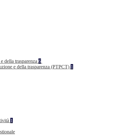
 e della trasparenza
6
rruzione e della trasparenza (PTPCT)
1
tività
1
stionale