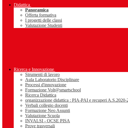
Didattica
Panoramica
Offerta formativa
I progetti delle classi
Valutazione Studenti
Ricerca e Innovazione
Strumenti di lavoro
Aula Laboratorio Disciplinare
Processi d'innovazione
Formazione Volt@smartschool
Ricerca Didattica
organizzazione didattica : PIA-PAI e recuperi A.S.2020
Verbali collegio docenti
Formazione Neo Assunti
Valutazione Scuola
INVALSI - OCSE PISA
Prove trasversali