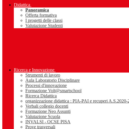
Didattica
Panoramica
Offerta formativa
I progetti delle classi
Valutazione Studenti
Ricerca e Innovazione
Strumenti di lavoro
Aula Laboratorio Disciplinare
Processi d'innovazione
Formazione Volt@smartschool
Ricerca Didattica
organizzazione didattica : PIA-PAI e recuperi A.S.2020
Verbali collegio docenti
Formazione Neo Assunti
Valutazione Scuola
INVALSI - OCSE PISA
Prove trasversali