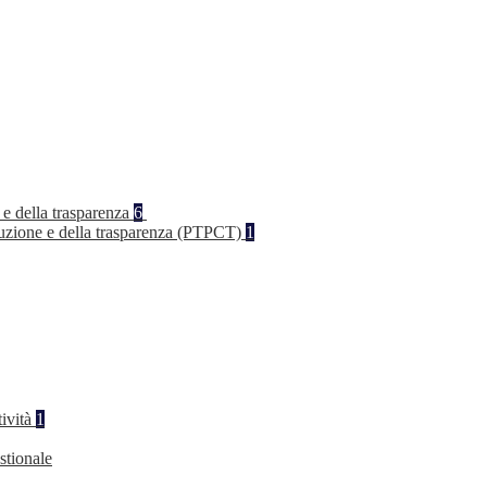
 e della trasparenza
6
rruzione e della trasparenza (PTPCT)
1
tività
1
stionale