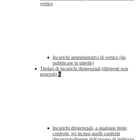
vertice
Incarichi amministrativi di vertice (da
pubblicare in tabelle)
Titolari di incarichi dirigenziali (dirigenti non
generali)
6
Incarichi dirigenziali, a qualsiasi titolo
conferiti, ivi inclusi quelli conferiti
discrezionalmente dall'organo di indirizzo