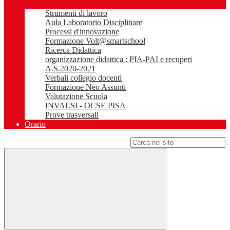
Strumenti di lavoro
Aula Laboratorio Disciplinare
Processi d'innovazione
Formazione Volt@smartschool
Ricerca Didattica
organizzazione didattica : PIA-PAI e recuperi
A.S.2020-2021
Verbali collegio docenti
Formazione Neo Assunti
Valutazione Scuola
INVALSI - OCSE PISA
Prove trasversali
Orario
Campo di ricerca per le pagine del sito