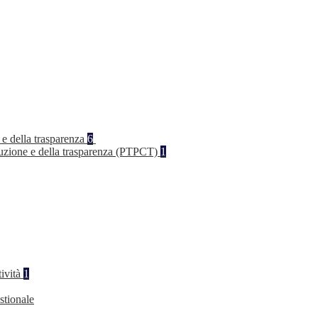
 e della trasparenza
6
rruzione e della trasparenza (PTPCT)
1
tività
1
stionale