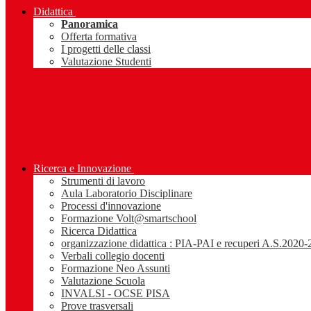
Didattica
Panoramica
Offerta formativa
I progetti delle classi
Valutazione Studenti
Ricerca e Innovazione
Strumenti di lavoro
Aula Laboratorio Disciplinare
Processi d'innovazione
Formazione Volt@smartschool
Ricerca Didattica
organizzazione didattica : PIA-PAI e recuperi A.S.2020
Verbali collegio docenti
Formazione Neo Assunti
Valutazione Scuola
INVALSI - OCSE PISA
Prove trasversali