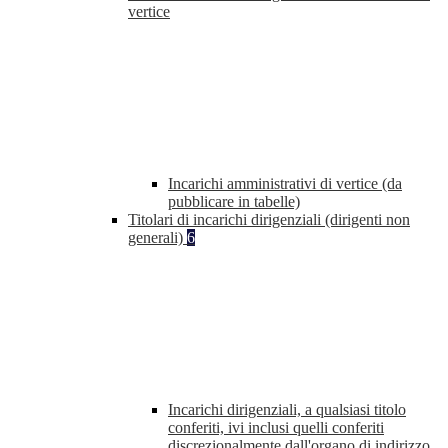
vertice
Incarichi amministrativi di vertice (da
pubblicare in tabelle)
Titolari di incarichi dirigenziali (dirigenti non
generali)
6
Incarichi dirigenziali, a qualsiasi titolo
conferiti, ivi inclusi quelli conferiti
discrezionalmente dall'organo di indirizzo