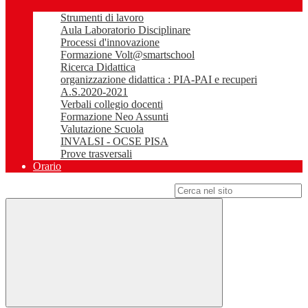
Strumenti di lavoro
Aula Laboratorio Disciplinare
Processi d'innovazione
Formazione Volt@smartschool
Ricerca Didattica
organizzazione didattica : PIA-PAI e recuperi
A.S.2020-2021
Verbali collegio docenti
Formazione Neo Assunti
Valutazione Scuola
INVALSI - OCSE PISA
Prove trasversali
Orario
Campo di ricerca per le pagine del sito