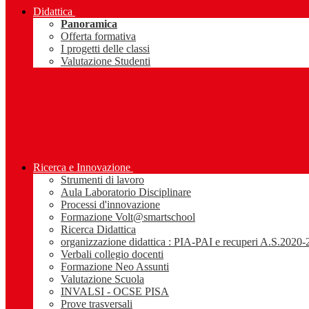
Didattica
Panoramica
Offerta formativa
I progetti delle classi
Valutazione Studenti
Ricerca e Innovazione
Strumenti di lavoro
Aula Laboratorio Disciplinare
Processi d'innovazione
Formazione Volt@smartschool
Ricerca Didattica
organizzazione didattica : PIA-PAI e recuperi A.S.2020
Verbali collegio docenti
Formazione Neo Assunti
Valutazione Scuola
INVALSI - OCSE PISA
Prove trasversali