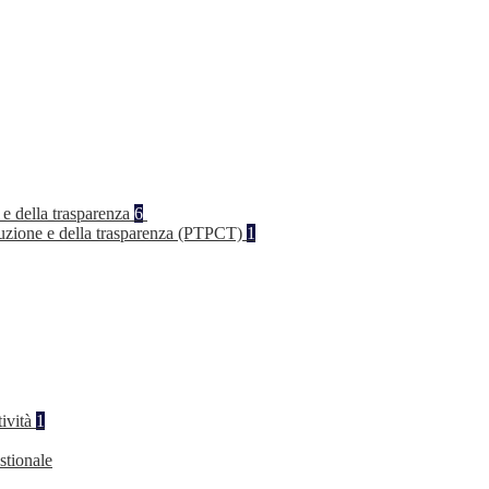
 e della trasparenza
6
rruzione e della trasparenza (PTPCT)
1
tività
1
stionale