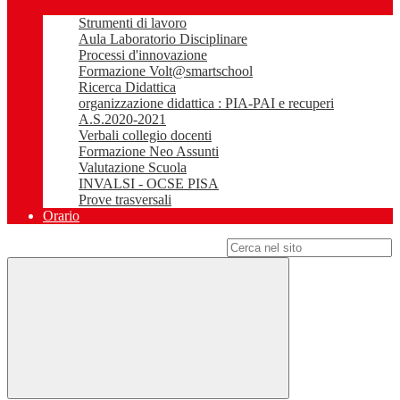
Strumenti di lavoro
Aula Laboratorio Disciplinare
Processi d'innovazione
Formazione Volt@smartschool
Ricerca Didattica
organizzazione didattica : PIA-PAI e recuperi
A.S.2020-2021
Verbali collegio docenti
Formazione Neo Assunti
Valutazione Scuola
INVALSI - OCSE PISA
Prove trasversali
Orario
Campo di ricerca per le pagine del sito