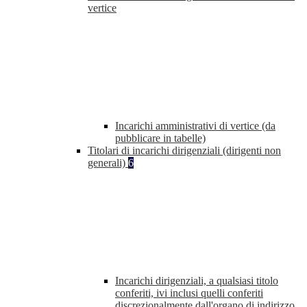
vertice
Incarichi amministrativi di vertice (da
pubblicare in tabelle)
Titolari di incarichi dirigenziali (dirigenti non
generali)
6
Incarichi dirigenziali, a qualsiasi titolo
conferiti, ivi inclusi quelli conferiti
discrezionalmente dall'organo di indirizzo