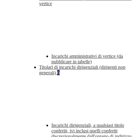
vertice
Incarichi amministrativi di vertice (da
pubblicare in tabelle)
Titolari di incarichi dirigenziali (dirigenti non
generali)
6
Incarichi dirigenziali, a qualsiasi titolo
conferiti, ivi inclusi quelli conferiti
discrezionalmente dall'organo di indirizzo