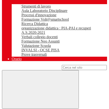
Strumenti di lavoro
Aula Laboratorio Disciplinare
Processi d'innovazione
Formazione Volt@smartschool
Ricerca Didattica
organizzazione didattica : PIA-PAI e recuperi
A.S.2020-2021
Verbali collegio docenti
Formazione Neo Assunti
Valutazione Scuola
INVALSI - OCSE PISA
Prove trasversali
Orario
Campo di ricerca per le pagine del sito