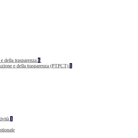
 e della trasparenza
6
rruzione e della trasparenza (PTPCT)
1
tività
1
stionale