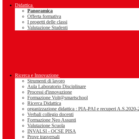
Didattica
Panoramica
Offerta formativa
I progetti delle classi
Valutazione Studenti
Ricerca e Innovazione
Strumenti di lavoro
Aula Laboratorio Disciplinare
Processi d'innovazione
Formazione Volt@smartschool
Ricerca Didattica
organizzazione didattica : PIA-PAI e recuperi A.S.2020
Verbali collegio docenti
Formazione Neo Assunti
Valutazione Scuola
INVALSI - OCSE PISA
Prove trasversali