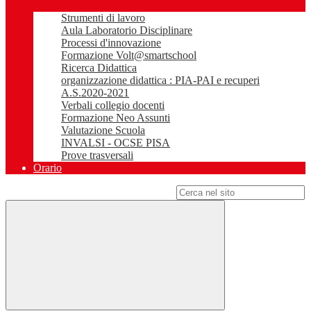
Strumenti di lavoro
Aula Laboratorio Disciplinare
Processi d'innovazione
Formazione Volt@smartschool
Ricerca Didattica
organizzazione didattica : PIA-PAI e recuperi
A.S.2020-2021
Verbali collegio docenti
Formazione Neo Assunti
Valutazione Scuola
INVALSI - OCSE PISA
Prove trasversali
Orario
Campo di ricerca per le pagine del sito