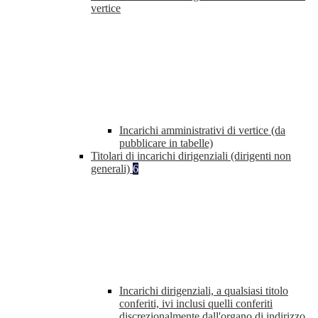
vertice
Incarichi amministrativi di vertice (da
pubblicare in tabelle)
Titolari di incarichi dirigenziali (dirigenti non
generali)
6
Incarichi dirigenziali, a qualsiasi titolo
conferiti, ivi inclusi quelli conferiti
discrezionalmente dall'organo di indirizzo