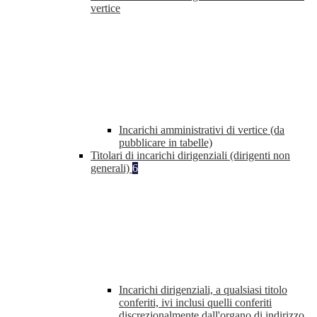
vertice
Incarichi amministrativi di vertice (da
pubblicare in tabelle)
Titolari di incarichi dirigenziali (dirigenti non
generali)
6
Incarichi dirigenziali, a qualsiasi titolo
conferiti, ivi inclusi quelli conferiti
discrezionalmente dall'organo di indirizzo