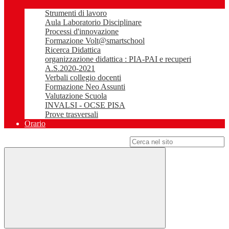
Strumenti di lavoro
Aula Laboratorio Disciplinare
Processi d'innovazione
Formazione Volt@smartschool
Ricerca Didattica
organizzazione didattica : PIA-PAI e recuperi
A.S.2020-2021
Verbali collegio docenti
Formazione Neo Assunti
Valutazione Scuola
INVALSI - OCSE PISA
Prove trasversali
Orario
Campo di ricerca per le pagine del sito