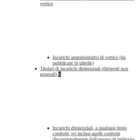
vertice
Incarichi amministrativi di vertice (da
pubblicare in tabelle)
Titolari di incarichi dirigenziali (dirigenti non
generali)
6
Incarichi dirigenziali, a qualsiasi titolo
conferiti, ivi inclusi quelli conferiti
discrezionalmente dall'organo di indirizzo