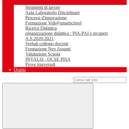
Strumenti di lavoro
Aula Laboratorio Disciplinare
Processi d'innovazione
Formazione Volt@smartschool
Ricerca Didattica
organizzazione didattica : PIA-PAI e recuperi
A.S.2020-2021
Verbali collegio docenti
Formazione Neo Assunti
Valutazione Scuola
INVALSI - OCSE PISA
Prove trasversali
Orario
Campo di ricerca per le pagine del sito