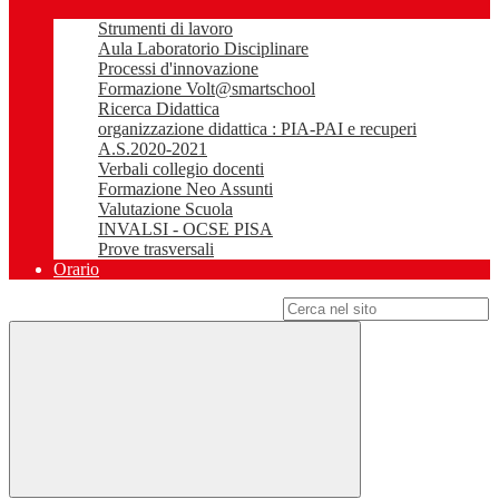
Strumenti di lavoro
Aula Laboratorio Disciplinare
Processi d'innovazione
Formazione Volt@smartschool
Ricerca Didattica
organizzazione didattica : PIA-PAI e recuperi
A.S.2020-2021
Verbali collegio docenti
Formazione Neo Assunti
Valutazione Scuola
INVALSI - OCSE PISA
Prove trasversali
Orario
Campo di ricerca per le pagine del sito