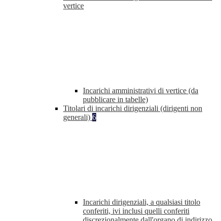
vertice
Incarichi amministrativi di vertice (da
pubblicare in tabelle)
Titolari di incarichi dirigenziali (dirigenti non
generali)
6
Incarichi dirigenziali, a qualsiasi titolo
conferiti, ivi inclusi quelli conferiti
discrezionalmente dall'organo di indirizzo