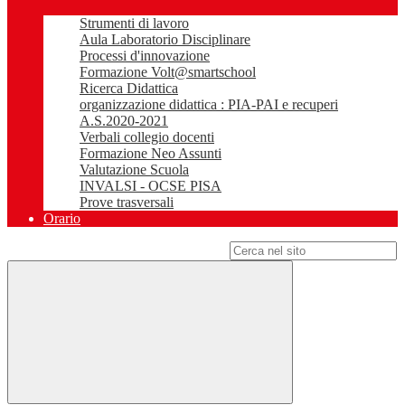
Strumenti di lavoro
Aula Laboratorio Disciplinare
Processi d'innovazione
Formazione Volt@smartschool
Ricerca Didattica
organizzazione didattica : PIA-PAI e recuperi
A.S.2020-2021
Verbali collegio docenti
Formazione Neo Assunti
Valutazione Scuola
INVALSI - OCSE PISA
Prove trasversali
Orario
Campo di ricerca per le pagine del sito