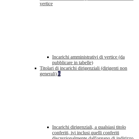
vertice
Incarichi amministrativi di vertice (da
pubblicare in tabelle)
Titolari di incarichi dirigenziali (dirigenti non
generali)
6
Incarichi dirigenziali, a qualsiasi titolo
conferiti, ivi inclusi quelli conferiti
discrezionalmente dall'organo di indirizzo