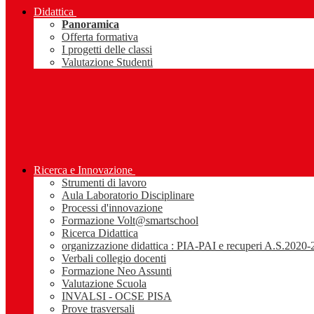
Didattica
Panoramica
Offerta formativa
I progetti delle classi
Valutazione Studenti
Ricerca e Innovazione
Strumenti di lavoro
Aula Laboratorio Disciplinare
Processi d'innovazione
Formazione Volt@smartschool
Ricerca Didattica
organizzazione didattica : PIA-PAI e recuperi A.S.2020
Verbali collegio docenti
Formazione Neo Assunti
Valutazione Scuola
INVALSI - OCSE PISA
Prove trasversali