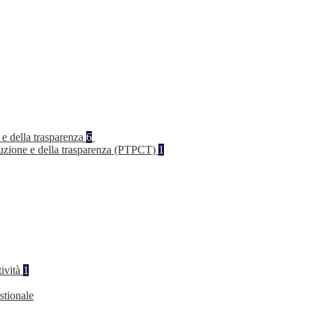
 e della trasparenza
6
rruzione e della trasparenza (PTPCT)
1
tività
1
stionale