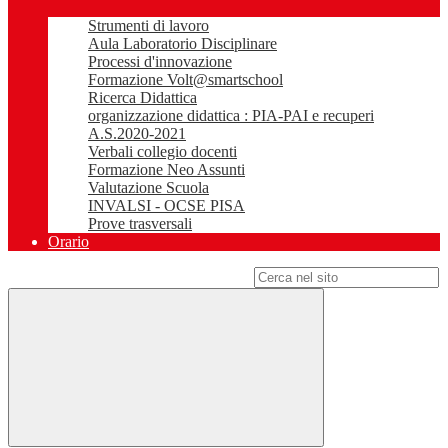
Strumenti di lavoro
Aula Laboratorio Disciplinare
Processi d'innovazione
Formazione Volt@smartschool
Ricerca Didattica
organizzazione didattica : PIA-PAI e recuperi
A.S.2020-2021
Verbali collegio docenti
Formazione Neo Assunti
Valutazione Scuola
INVALSI - OCSE PISA
Prove trasversali
Orario
Campo di ricerca per le pagine del sito