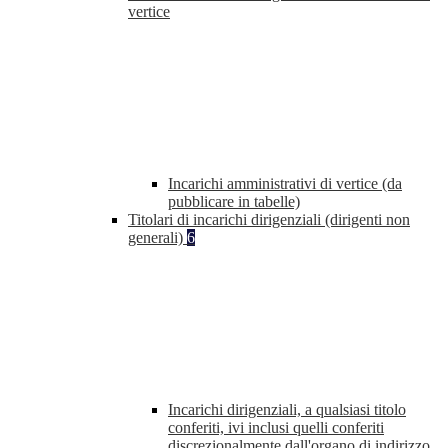
vertice
Incarichi amministrativi di vertice (da
pubblicare in tabelle)
Titolari di incarichi dirigenziali (dirigenti non
generali)
6
Incarichi dirigenziali, a qualsiasi titolo
conferiti, ivi inclusi quelli conferiti
discrezionalmente dall'organo di indirizzo