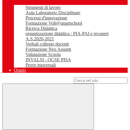
Strumenti di lavoro
Aula Laboratorio Disciplinare
Processi d'innovazione
Formazione Volt@smartschool
Ricerca Didattica
organizzazione didattica : PIA-PAI e recuperi
A.S.2020-2021
Verbali collegio docenti
Formazione Neo Assunti
Valutazione Scuola
INVALSI - OCSE PISA
Prove trasversali
Orario
Campo di ricerca per le pagine del sito