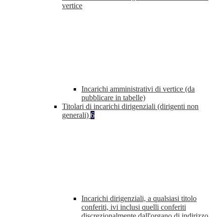
vertice
Incarichi amministrativi di vertice (da
pubblicare in tabelle)
Titolari di incarichi dirigenziali (dirigenti non
generali)
6
Incarichi dirigenziali, a qualsiasi titolo
conferiti, ivi inclusi quelli conferiti
discrezionalmente dall'organo di indirizzo