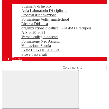
Strumenti di lavoro
Aula Laboratorio Disciplinare
Processi d'innovazione
Formazione Volt@smartschool
Ricerca Didattica
organizzazione didattica : PIA-PAI e recuperi
A.S.2020-2021
Verbali collegio docenti
Formazione Neo Assunti
Valutazione Scuola
INVALSI - OCSE PISA
Prove trasversali
Orario
Campo di ricerca per le pagine del sito