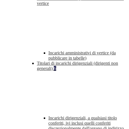
vertice
Incarichi amministrativi di vertice (da
pubblicare in tabelle)
Titolari di incarichi dirigenziali (dirigenti non
generali)
6
Incarichi dirigenziali, a qualsiasi titolo
conferiti, ivi inclusi quelli conferiti
discrezionalmente dall'organo di indirizzo