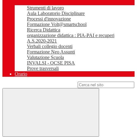
Strumenti di lavoro
Aula Laboratorio Disciplinare
Processi d'innovazione
Formazione Volt@smartschool
Ricerca Didattica
organizzazione didattica : PIA-PAI e recuperi
A.S.2020-2021
Verbali collegio docenti
Formazione Neo Assunti
Valutazione Scuola
INVALSI - OCSE PISA
Prove trasversali
Orario
Campo di ricerca per le pagine del sito