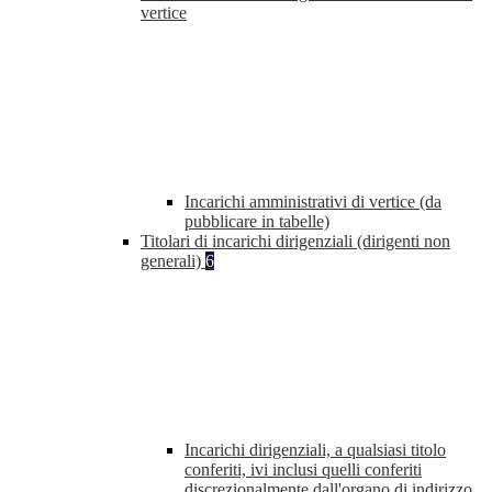
vertice
Incarichi amministrativi di vertice (da
pubblicare in tabelle)
Titolari di incarichi dirigenziali (dirigenti non
generali)
6
Incarichi dirigenziali, a qualsiasi titolo
conferiti, ivi inclusi quelli conferiti
discrezionalmente dall'organo di indirizzo