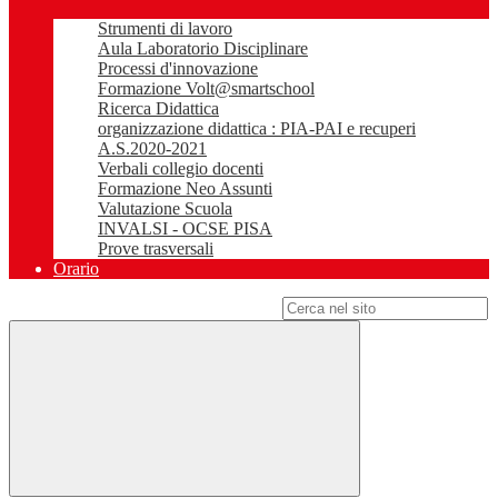
Strumenti di lavoro
Aula Laboratorio Disciplinare
Processi d'innovazione
Formazione Volt@smartschool
Ricerca Didattica
organizzazione didattica : PIA-PAI e recuperi
A.S.2020-2021
Verbali collegio docenti
Formazione Neo Assunti
Valutazione Scuola
INVALSI - OCSE PISA
Prove trasversali
Orario
Campo di ricerca per le pagine del sito