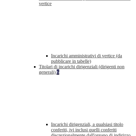
vertice
Incarichi amministrativi di vertice (da
pubblicare in tabelle)
Titolari di incarichi dirigenziali (dirigenti non
generali)
6
Incarichi dirigenziali, a qualsiasi titolo
conferiti, ivi inclusi quelli conferiti
discrezionalmente dall'organo di indirizzo