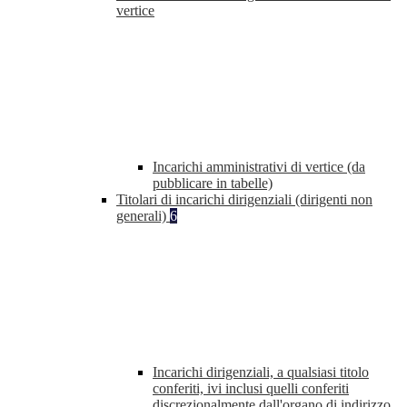
vertice
Incarichi amministrativi di vertice (da
pubblicare in tabelle)
Titolari di incarichi dirigenziali (dirigenti non
generali)
6
Incarichi dirigenziali, a qualsiasi titolo
conferiti, ivi inclusi quelli conferiti
discrezionalmente dall'organo di indirizzo