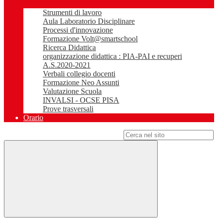
Strumenti di lavoro
Aula Laboratorio Disciplinare
Processi d'innovazione
Formazione Volt@smartschool
Ricerca Didattica
organizzazione didattica : PIA-PAI e recuperi
A.S.2020-2021
Verbali collegio docenti
Formazione Neo Assunti
Valutazione Scuola
INVALSI - OCSE PISA
Prove trasversali
Orario
Campo di ricerca per le pagine del sito