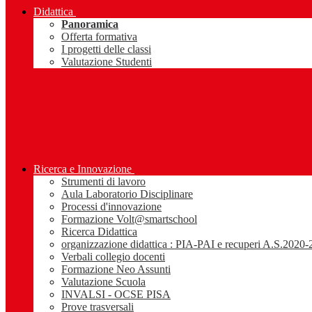
Didattica
Panoramica
Offerta formativa
I progetti delle classi
Valutazione Studenti
Ricerca e Innovazione
Strumenti di lavoro
Aula Laboratorio Disciplinare
Processi d'innovazione
Formazione Volt@smartschool
Ricerca Didattica
organizzazione didattica : PIA-PAI e recuperi A.S.2020
Verbali collegio docenti
Formazione Neo Assunti
Valutazione Scuola
INVALSI - OCSE PISA
Prove trasversali