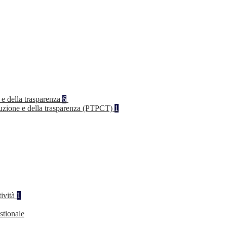
 e della trasparenza
6
rruzione e della trasparenza (PTPCT)
1
tività
1
stionale