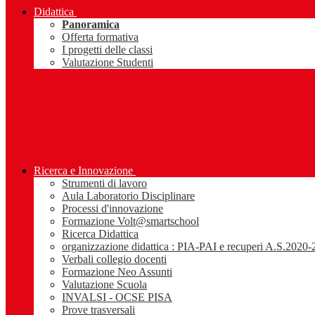
Didattica
Panoramica
Offerta formativa
I progetti delle classi
Valutazione Studenti
Ricerca e Innovazione
Strumenti di lavoro
Aula Laboratorio Disciplinare
Processi d'innovazione
Formazione Volt@smartschool
Ricerca Didattica
organizzazione didattica : PIA-PAI e recuperi A.S.2020
Verbali collegio docenti
Formazione Neo Assunti
Valutazione Scuola
INVALSI - OCSE PISA
Prove trasversali