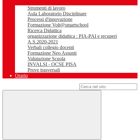
Strumenti di lavoro
Aula Laboratorio Disciplinare
Processi d'innovazione
Formazione Volt@smartschool
Ricerca Didattica
organizzazione didattica : PIA-PAI e recuperi
A.S.2020-2021
Verbali collegio docenti
Formazione Neo Assunti
Valutazione Scuola
INVALSI - OCSE PISA
Prove trasversali
Orario
Campo di ricerca per le pagine del sito