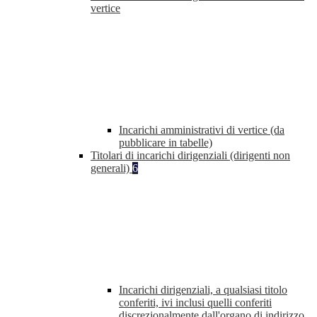
vertice
Incarichi amministrativi di vertice (da
pubblicare in tabelle)
Titolari di incarichi dirigenziali (dirigenti non
generali)
6
Incarichi dirigenziali, a qualsiasi titolo
conferiti, ivi inclusi quelli conferiti
discrezionalmente dall'organo di indirizzo