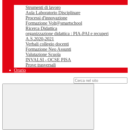
Strumenti di lavoro
Aula Laboratorio Disciplinare
Processi d'innovazione
Formazione Volt@smartschool
Ricerca Didattica
organizzazione didattica : PIA-PAI e recuperi
A.S.2020-2021
Verbali collegio docenti
Formazione Neo Assunti
Valutazione Scuola
INVALSI - OCSE PISA
Prove trasversali
Orario
Campo di ricerca per le pagine del sito