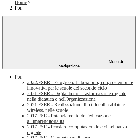
Home
>
Pon
Menu di
navigazione
Pon
2022.FSER - Edugreen: Laboratori green, sostenibili e
innovativi per le scuole del secondo ciclo
2021.FSER - Digital board: trasformazione digitale
nella didattica e nell'0rganizzazione
2021.FSER - Realizzazione di reti locali, cablate e
wireless, nelle scuole
2017.FSE - Potenziamento dell'educazione
all'imprenditorialità
2017.FSE - Pensiero computazionale e cittadinanza
digitale
2017.FSE - Competenze di base