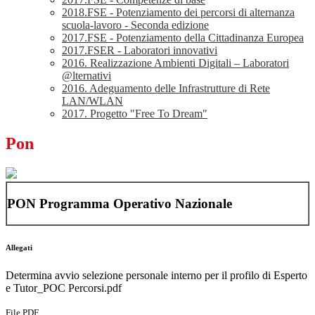
2018.FSE - Potenziamento dei percorsi di alternanza
scuola-lavoro - Seconda edizione
2017.FSE - Potenziamento della Cittadinanza Europea
2017.FSER - Laboratori innovativi
2016. Realizzazione Ambienti Digitali – Laboratori
@lternativi
2016. Adeguamento delle Infrastrutture di Rete
LAN/WLAN
2017. Progetto "Free To Dream"
Pon
PON Programma Operativo Nazionale
Allegati
Determina avvio selezione personale interno per il profilo di Esperto
e Tutor_POC Percorsi.pdf
File PDF