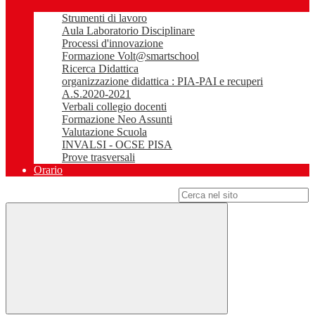
Strumenti di lavoro
Aula Laboratorio Disciplinare
Processi d'innovazione
Formazione Volt@smartschool
Ricerca Didattica
organizzazione didattica : PIA-PAI e recuperi
A.S.2020-2021
Verbali collegio docenti
Formazione Neo Assunti
Valutazione Scuola
INVALSI - OCSE PISA
Prove trasversali
Orario
Campo di ricerca per le pagine del sito