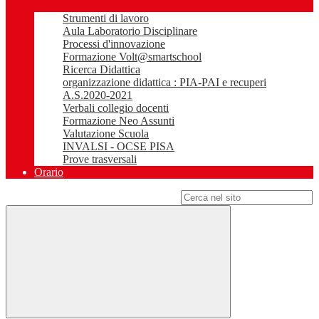
Strumenti di lavoro
Aula Laboratorio Disciplinare
Processi d'innovazione
Formazione Volt@smartschool
Ricerca Didattica
organizzazione didattica : PIA-PAI e recuperi
A.S.2020-2021
Verbali collegio docenti
Formazione Neo Assunti
Valutazione Scuola
INVALSI - OCSE PISA
Prove trasversali
Orario
Campo di ricerca per le pagine del sito