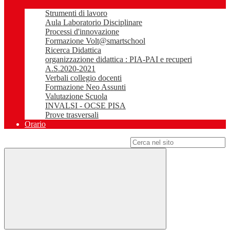
Strumenti di lavoro
Aula Laboratorio Disciplinare
Processi d'innovazione
Formazione Volt@smartschool
Ricerca Didattica
organizzazione didattica : PIA-PAI e recuperi
A.S.2020-2021
Verbali collegio docenti
Formazione Neo Assunti
Valutazione Scuola
INVALSI - OCSE PISA
Prove trasversali
Orario
Campo di ricerca per le pagine del sito