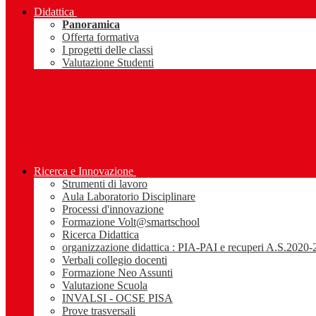
Didattica
Panoramica
Offerta formativa
I progetti delle classi
Valutazione Studenti
Ricerca e Innovazione
Strumenti di lavoro
Aula Laboratorio Disciplinare
Processi d'innovazione
Formazione Volt@smartschool
Ricerca Didattica
organizzazione didattica : PIA-PAI e recuperi A.S.2020
Verbali collegio docenti
Formazione Neo Assunti
Valutazione Scuola
INVALSI - OCSE PISA
Prove trasversali