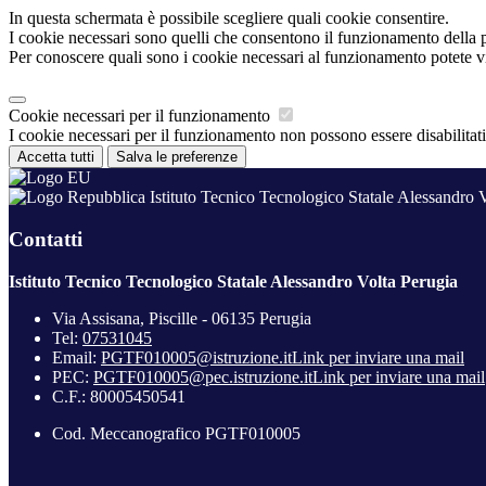
In questa schermata è possibile scegliere quali cookie consentire.
I cookie necessari sono quelli che consentono il funzionamento della pi
Per conoscere quali sono i cookie necessari al funzionamento potete v
Cookie necessari per il funzionamento
I cookie necessari per il funzionamento non possono essere disabilitati.
Accetta tutti
Salva le preferenze
Istituto Tecnico Tecnologico Statale Alessandro 
Contatti
Istituto Tecnico Tecnologico Statale Alessandro Volta Perugia
Via Assisana, Piscille - 06135 Perugia
Tel:
07531045
Email:
PGTF010005@istruzione.it
Link per inviare una mail
PEC:
PGTF010005@pec.istruzione.it
Link per inviare una mail
C.F.: 80005450541
Cod. Meccanografico PGTF010005