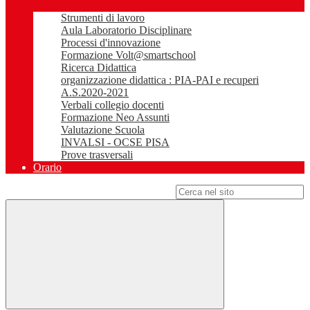
Strumenti di lavoro
Aula Laboratorio Disciplinare
Processi d'innovazione
Formazione Volt@smartschool
Ricerca Didattica
organizzazione didattica : PIA-PAI e recuperi
A.S.2020-2021
Verbali collegio docenti
Formazione Neo Assunti
Valutazione Scuola
INVALSI - OCSE PISA
Prove trasversali
Orario
Campo di ricerca per le pagine del sito