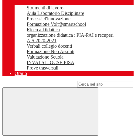
Strumenti di lavoro
Aula Laboratorio Disciplinare
Processi d'innovazione
Formazione Volt@smartschool
Ricerca Didattica
organizzazione didattica : PIA-PAI e recuperi
A.S.2020-2021
Verbali collegio docenti
Formazione Neo Assunti
Valutazione Scuola
INVALSI - OCSE PISA
Prove trasversali
Orario
Campo di ricerca per le pagine del sito