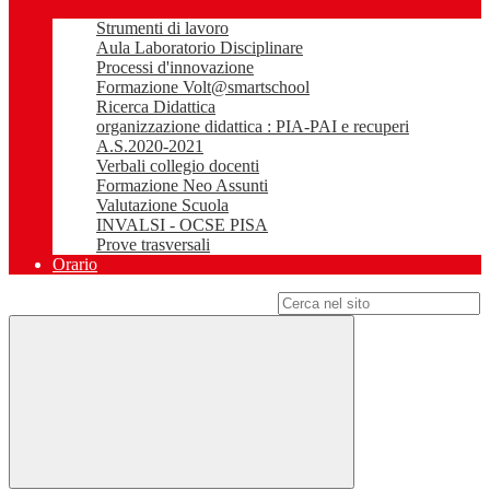
Strumenti di lavoro
Aula Laboratorio Disciplinare
Processi d'innovazione
Formazione Volt@smartschool
Ricerca Didattica
organizzazione didattica : PIA-PAI e recuperi
A.S.2020-2021
Verbali collegio docenti
Formazione Neo Assunti
Valutazione Scuola
INVALSI - OCSE PISA
Prove trasversali
Orario
Campo di ricerca per le pagine del sito