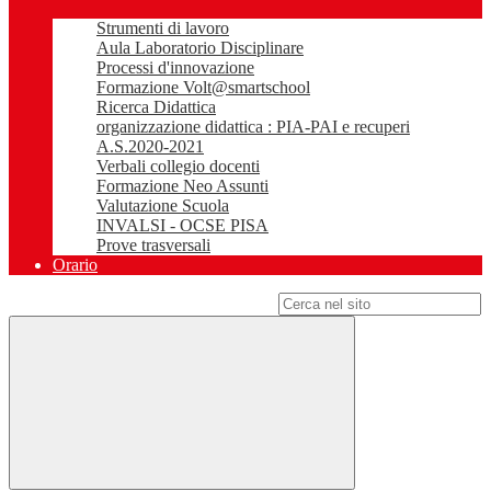
Strumenti di lavoro
Aula Laboratorio Disciplinare
Processi d'innovazione
Formazione Volt@smartschool
Ricerca Didattica
organizzazione didattica : PIA-PAI e recuperi
A.S.2020-2021
Verbali collegio docenti
Formazione Neo Assunti
Valutazione Scuola
INVALSI - OCSE PISA
Prove trasversali
Orario
Campo di ricerca per le pagine del sito