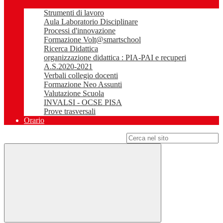
Strumenti di lavoro
Aula Laboratorio Disciplinare
Processi d'innovazione
Formazione Volt@smartschool
Ricerca Didattica
organizzazione didattica : PIA-PAI e recuperi
A.S.2020-2021
Verbali collegio docenti
Formazione Neo Assunti
Valutazione Scuola
INVALSI - OCSE PISA
Prove trasversali
Orario
Campo di ricerca per le pagine del sito