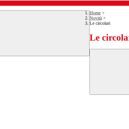
Home
>
Novità
>
Le circolari
Le circola