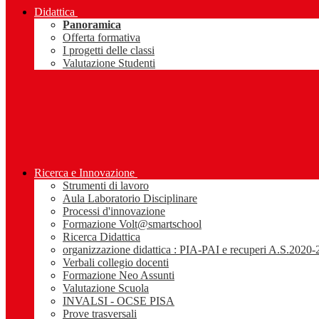
Didattica
Panoramica
Offerta formativa
I progetti delle classi
Valutazione Studenti
Ricerca e Innovazione
Strumenti di lavoro
Aula Laboratorio Disciplinare
Processi d'innovazione
Formazione Volt@smartschool
Ricerca Didattica
organizzazione didattica : PIA-PAI e recuperi A.S.2020
Verbali collegio docenti
Formazione Neo Assunti
Valutazione Scuola
INVALSI - OCSE PISA
Prove trasversali