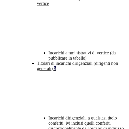
vertice
Incarichi amministrativi di vertice (da
pubblicare in tabelle)
Titolari di incarichi dirigenziali (dirigenti non
generali)
6
Incarichi dirigenziali, a qualsiasi titolo
conferiti, ivi inclusi quelli conferiti
discrezionalmente dall'organo di indirizzo