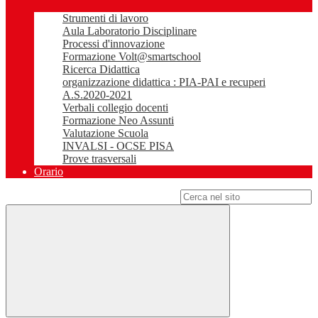
Strumenti di lavoro
Aula Laboratorio Disciplinare
Processi d'innovazione
Formazione Volt@smartschool
Ricerca Didattica
organizzazione didattica : PIA-PAI e recuperi
A.S.2020-2021
Verbali collegio docenti
Formazione Neo Assunti
Valutazione Scuola
INVALSI - OCSE PISA
Prove trasversali
Orario
Campo di ricerca per le pagine del sito