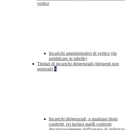
vertice
Incarichi amministrativi di vertice (da
pubblicare in tabelle)
Titolari di incarichi dirigenziali (dirigenti non
generali)
6
Incarichi dirigenziali, a qualsiasi titolo
conferiti, ivi inclusi quelli conferiti
discrezionalmente dall'organo di indirizzo