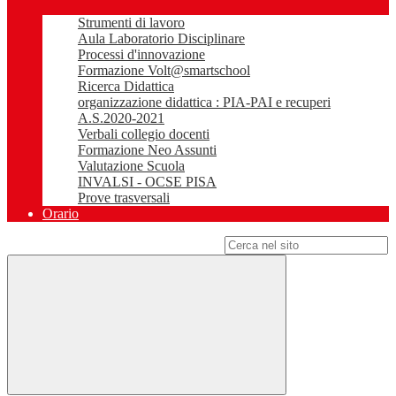
Strumenti di lavoro
Aula Laboratorio Disciplinare
Processi d'innovazione
Formazione Volt@smartschool
Ricerca Didattica
organizzazione didattica : PIA-PAI e recuperi
A.S.2020-2021
Verbali collegio docenti
Formazione Neo Assunti
Valutazione Scuola
INVALSI - OCSE PISA
Prove trasversali
Orario
Campo di ricerca per le pagine del sito