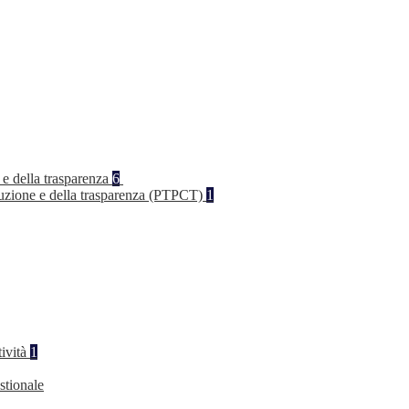
 e della trasparenza
6
rruzione e della trasparenza (PTPCT)
1
tività
1
stionale