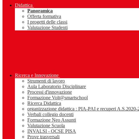
Didattica
Panoramica
Offerta formativa
I progetti delle classi
Valutazione Studenti
Ricerca e Innovazione
Strumenti di lavoro
Aula Laboratorio Disciplinare
Processi d'innovazione
Formazione Volt@smartschool
Ricerca Didattica
organizzazione didattica : PIA-PAI e recuperi A.S.2020
Verbali collegio docenti
Formazione Neo Assunti
Valutazione Scuola
INVALSI - OCSE PISA
Prove trasversali